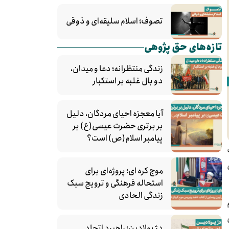
تصوف؛ اسلام سلیقه‌ای و ذوقی
تازه‌های حق پژوهی
زندگی منتظرانه؛ دعا و میدان،
دو بال غلبه بر استکبار
آیا معجزه احیای مردگان، دلیل
بر برتری حضرت عیسی(ع) بر
پیامبر اسلام(ص) است؟
موج کره‌ ای؛ پروژه‌ای برای
استحاله فرهنگی و ترویج سبک
زندگی الحادی
دژ پولادین؛ راهبرد اتحاد