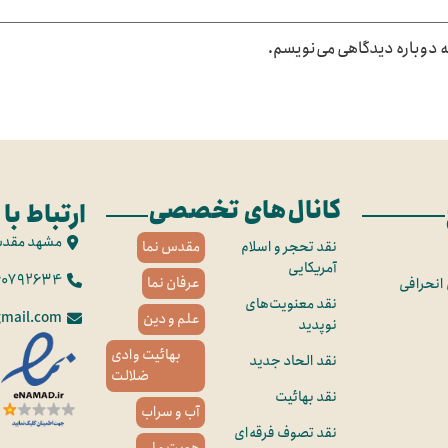
که دوباره دیدگاهی می‌نویسم.
کانال‌های تخصصی
ارتباط با 
مشهد مقد
نقد تحجر و اسلام
مقدس نما
آمریکایی
60792634
عرفان نما
 انحرافی
نقد معنویت‌های
mail.com
علم و دین
نوپدید
بهائیت وادی
نقد الحاد جدید
ضلالت
نقد بهائیت
آب و سراب
نقد تصوف فرقه‌ای
هویت ملی