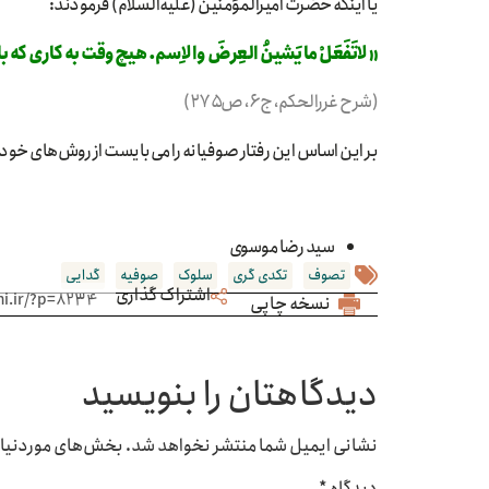
یا اینکه حضرت اميرالمؤمنين (عليه‌السلام) فرمودند:
«لاتَفَعَلْ ما يَشينُ العِرضَ والاِسم. هيچ‌وقت به كاری 
(شرح غررالحکم، ج۶، ص۲۷۵)
بر این اساس این رفتار صوفیانه را می‌بایست از روش‌های خود
سید رضا موسوی
تصوف
تکدی گری
سلوک
صوفیه
گدایی
اشتراک گذاری
نسخه چاپی
دیدگاهتان را بنویسید
نشانی ایمیل شما منتشر نخواهد شد.
بخش‌های موردنیاز 
دیدگاه
*