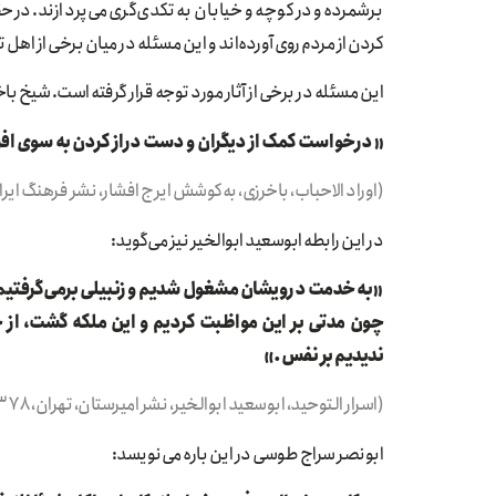
برشمرده و در کوچه و خیابان به تکدی‌گری می‌پردازند. در
کردن از مردم روی آورده‌اند و این مسئله در میان برخی از ا
این مسئله در برخی از آثار مورد توجه قرار گرفته است. شیخ باخرزی متوفای ۷۳۶ هجری، در مثبت نشان دادن چ
«درخواست کمک از دیگران و دست دراز کردن به سوی افراد
(اوراد الاحباب، باخرزی، به‌کوشش ایرج افشار، نشر فرهنگ ایران زمین، تهران،
در این رابطه ابوسعید ابوالخیر نیز می‌گوید:
«به خدمت درویشان مشغول شدیم و زنبیلی برمی‌گرفتیم و
چون مدتی بر این مواظبت کردیم و این ملکه گشت، از
ندیدیم بر نفس.»
(اسرار التوحید، ابوسعید ابوالخیر، نشر امیرستان، تهران، ۱۳۷۸ ش، ص ۳۴)
ابونصر سراج طوسی در این باره می‌نویسد: