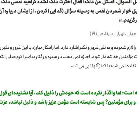
ا بذل السوال. فسئل عن ذلک؛ فقال اخترت ذلک لشده کراهیه نفسی ذلک.
یق خوار شمردن نفس به‌وسیله سؤال (گدایی) کردن. از ایشان درباره آن
رگزیدم.»
 تهران، بی‌تا، ص ۱۹۱)
زم شمرده و به نفی غرور و تکبر اشاره دارد، اما راهکار مبارزه با این غرور و تکبر را
منین خدشه‌دار شود، اجازه نمی‌دهد. در سیره و رفتار پیامبر اکرم صلی الله
ستفاده نمی‌شد؛ بلکه از آنها نهی می‌شد.
است؛ اما واگذار نکرده است که خودش را ذلیل کند، آیا نشنیده‌ای قول
ه و برای مؤمنین؟ پس شایسته است مؤمن عزیز باشد و ذلیل نباشد، عزت