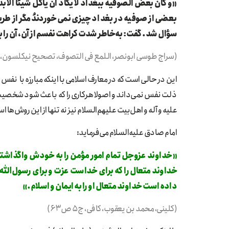
«و کان بعض الصوفیه ببغداد لا یکاد ان یاکل شیئا ال
بعضی از صوفیه در بغداد چیزی نمی‌خوردندُ مگر از طر
سؤال شد. گفت: به‌خاطر شدت کراهت نفسم از آن، آن را ب
(سراج طوسی ابونصر، اللمع فی التصوف، تصحیح نیکلسون، جهان،
این در حالی است که در معارف اسلامی با اینکه مبارزه با نفس را لا
ذلت نفس نمی‌داند و اصولا هرکاری را که باعث شود شخصیت مؤ
علیه و آله و اهل‌بیت علیهم‌السلام نیز نه تنها از این روش‌ها ا
امام صادق علیه‌السلام می‌فرماید:
«خداوند عزوجل تمام امور مؤمن را به خودش واگذاشته 
خداوند متعال را که برای خداست عزت و برای رسول‌الل
داده است خداوند متعال او را به ایمان و اسلام.»
(کلینی، محمد بن یعقوب، کافی، ج۵ ص۶۳)