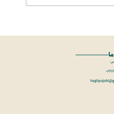
ما
س
099
haghpajohi@g