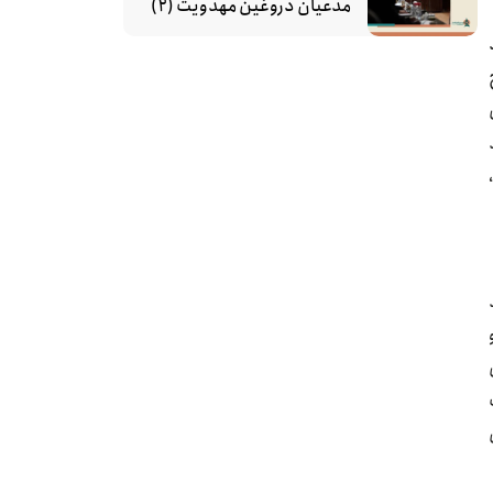
مدعیان دروغین مهدویت (۲)