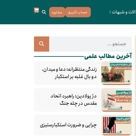
لات و شبهات
حساب کاربری
مشاوره
آخرین مطالب علمی
زندگی منتظرانه؛ دعا و میدان،
دو بال غلبه بر استکبار
دژ پولادین؛ راهبرد اتحاد
مقدس در چله جنگ
چرایی و ضرورت استکبارستیزی