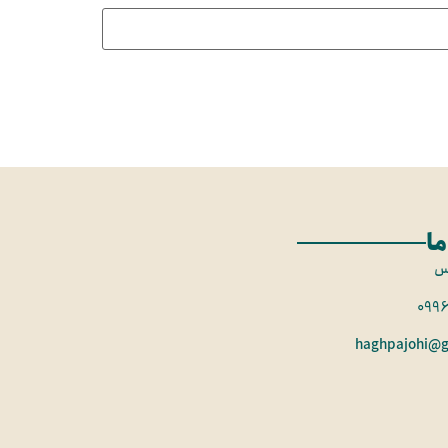
ما
س
099
haghpajohi@g