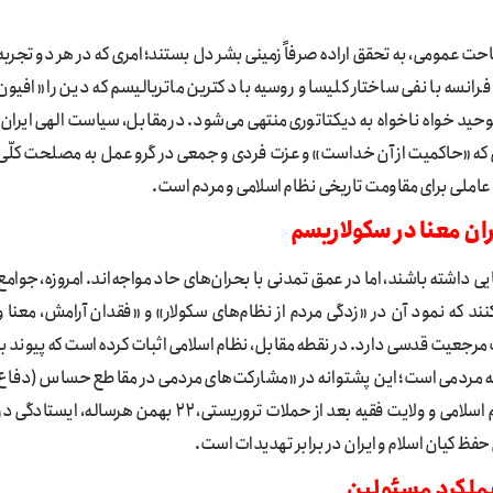
حت عمومی، به تحقق اراده صرفاً زمینی بشر دل بستند؛ امری که در هر دو تجربه
نسه با نفی ساختار کلیسا و روسیه با دکترین ماتریالیسم که دین را «افیون
حید خواه ناخواه به دیکتاتوری منتهی می‌شود. در مقابل، سیاست الهی ایران،
یی که «حاکمیت از آن خداست» و عزت فردی و جمعی در گرو عمل به مصلحت کلّی
 عاملی برای مقاومت تاریخی نظام اسلامی و مردم است.
 داشته باشند، اما در عمق تمدنی با بحران‌های حاد مواجه‌اند. امروزه، جوامع
ند که نمود آن در «زدگی مردم از نظام‌های سکولار» و «فقدان آرامش، معنا و
رجعیت قدسی دارد. در نقطه مقابل، نظام اسلامی اثبات کرده است که پیوند با
انه مردمی است؛ این پشتوانه در «مشارکت‌های مردمی در مقاطع حساس (دفاع
مقدس ۸ ساله و ۱۲ روزه ، راهپیمایی ۲۲ دی در حمایت از نظام اسلامی و ولایت فقیه بعد از حملات تروریستی، ۲۲ بهمن هرساله، ایستادگی
حفظ کیان اسلام و ایران در برابر تهدیدات است.