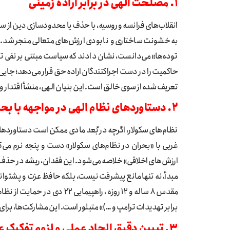
۱. مصلحت الهی در برابر اراده زمینی
انقلاب‌های فرانسه و روسیه، با حذف یا محدودسازی دین از سا
به خشونت ساختاری و نابودی ارزش‌های متعالی منجر شد. فرا
توده‌ها» می‌دانست، نشان دادند که سیاست مبتنی بر نفی تو
حاکمیت را در دست اجراکنندگان اراده حق قرار می‌دهد؛ جا
تعریف شده از سوی خالق است. این بنیان الهی، منشأ اقتدار و
۲. دستاوردهای نظام الهی در مواجهه با بحران معنا در سکولاریسم
نظام‌های سکولار، اگرچه در بُعد مادی ممکن است دستاوردهایی
غربی با «بحران در نظام‌های سکولار» دست و پنجه نرم می‌کن
ارزش‌های اخلاقی» خلاصه می‌شود. این فقدان، ریشه در حذف م
مبدأ، نه تنها مانع پیشرفت نیست، بلکه حافظ عزت و پشتو
برابر تهدیدات ترامپ و …)» متبلور است. این مشارکت‌ها، برای 
۳. تبیین دقیق الحاد عملی و لزوم تفکیک عملکرد مسئولین