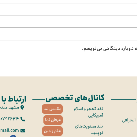
که دوباره دیدگاهی می‌نویسم.
کانال‌های تخصصی
ارتباط با 
مشهد مقد
نقد تحجر و اسلام
مقدس نما
آمریکایی
60792634
عرفان نما
 انحرافی
نقد معنویت‌های
mail.com
علم و دین
نوپدید