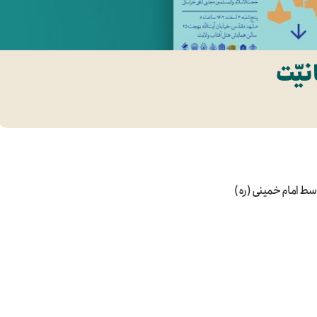
یّت
سط امام خمینی (ره)