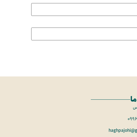
ما
س
099
haghpajohi@g