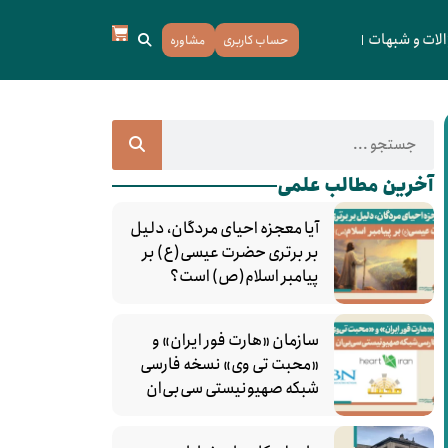
لات و شبهات
حساب کاربری
مشاوره
آخرین مطالب علمی
آیا معجزه احیای مردگان، دلیل
بر برتری حضرت عیسی(ع) بر
پیامبر اسلام(ص) است؟
سازمان «هارت فور ایران» و
«محبت تی‌ وی» نسخه فارسی
شبکه صهیونیستی سی‌بی‌ان