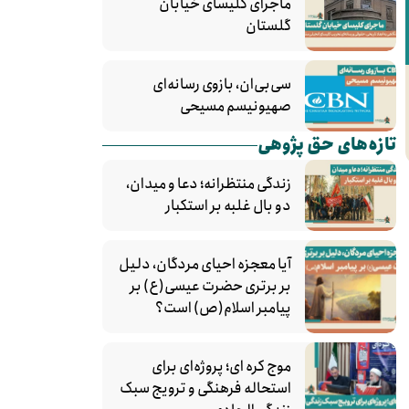
ماجرای کلیسای خیابان
گلستان
سی‌بی‌ان، بازوی رسانه‌ای
صهیونیسم مسیحی
تازه‌های حق پژوهی
زندگی منتظرانه؛ دعا و میدان،
دو بال غلبه بر استکبار
آیا معجزه احیای مردگان، دلیل
بر برتری حضرت عیسی(ع) بر
پیامبر اسلام(ص) است؟
موج کره‌ ای؛ پروژه‌ای برای
استحاله فرهنگی و ترویج سبک