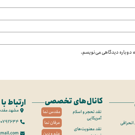
که دوباره دیدگاهی می‌نویسم.
کانال‌های تخصصی
ارتباط با 
مشهد مقد
نقد تحجر و اسلام
مقدس نما
آمریکایی
60792634
عرفان نما
 انحرافی
نقد معنویت‌های
mail.com
علم و دین