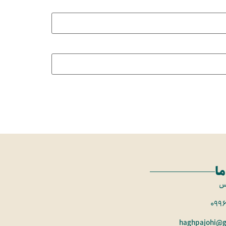
ما
س
099
haghpajohi@g