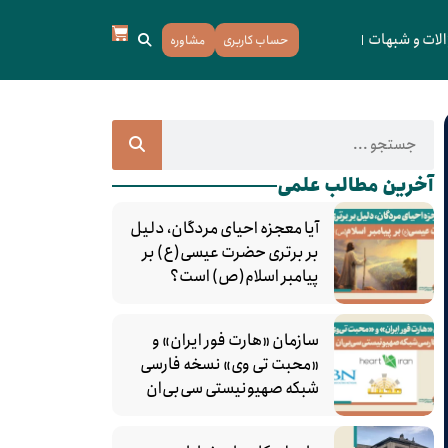
لات و شبهات
حساب کاربری
مشاوره
آخرین مطالب علمی
آیا معجزه احیای مردگان، دلیل
بر برتری حضرت عیسی(ع) بر
پیامبر اسلام(ص) است؟
سازمان «هارت فور ایران» و
«محبت تی‌ وی» نسخه فارسی
شبکه صهیونیستی سی‌بی‌ان