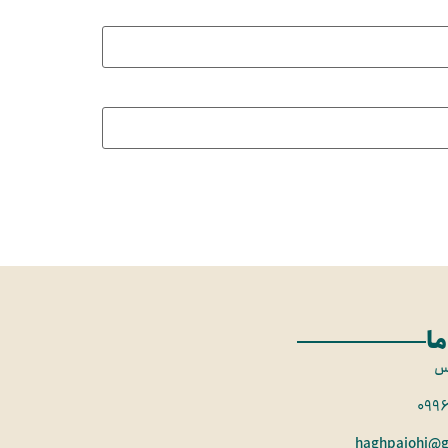
ما
س
099
haghpajohi@g