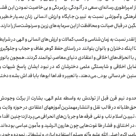
از امپراطوری رسانه‌ای، سعی در آلودگی، پژمردگی و بی‌خاصیت نمودن‌ این قشر
رهنگی و آموزشی نسبت به تبیین جایگاه و ارزش انسانی زنان بسیار خطیر و
ین در قبال صیانت و محافظت از این سرمایه‌های زرین و سرنوشت‌ساز را دارند.
گرانقدر نسبت به زمان‌شناسی و کسب کمالات و ارزش‌های انسانی و الهی در شرایط
تا اینکه دختران و بانوان بتوانند در راستای حفظ گوهر عفاف و حجاب و جلوگیری
می با انحراف‌های اخلاقی و اعتقادی دنیای معاصر، توانمند گردند. همچون بانوی
فضایل اخلاقی و شایستگی علمی دخترشان که در نبود ایشان پاسخ شبهات و
نین خردسالی بود_، می‌دهند، با تعبیر «فداها ابوها؛ بابا فداش بشه» دختر
که حدود نیم قرن قبل از تولدش به واسطه علم الهی، بشارت از برکت وجودش
می‌دهد، اما این اراده و انتخاب اوست که با اقدام شجاعانه و حق‌طلبانه در قالب نقل و انتشار مهمترین آموزه‎های اعتقادی در حوزه ولای
ین اسلام ناب و نفی فرقه‌ها و جریان‌های انحرافی می‌پردازد؛ چنین اقدام
 در اختناق و فشار طاغوت‌هایی چون هارون الرشید و مأمون عباسی بوده‌اند؛
مبر اکرم (صلی الله علیه وآله وسلم) استفاده ابزاری و تبلیغاتی ‌نموده و خود را