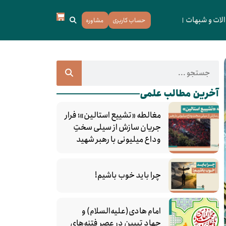
لات و شبهات
حساب کاربری
مشاوره
آخرین مطالب علمی
مغالطه «تشییع استالین»؛ فرار
جریان سازش از سیلی سختِ
وداع میلیونی با رهبر شهید
چرا باید خوب باشیم!
امام هادی(علیه‌السلام) و
جهاد تبیین در عصر فتنه‌های