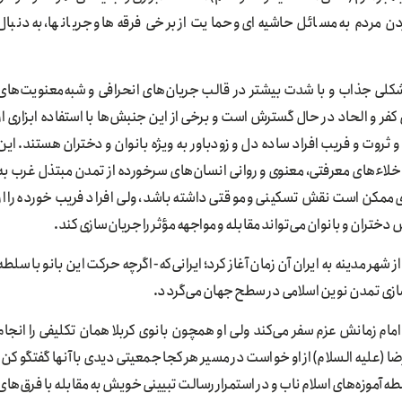
دن مردم به مسائل حاشیه‌ای و حمایت از برخی فرقه‌ها و جریانها، به دنبال
در شکلی جذاب و با شدت بیشتر در قالب جریان‌های انحرافی و شبه‌معنویت‌های
با پشتوانه و حمایت نظام‌‎سلطه و سران کفر و الحاد در حال گسترش است و برخی از این جنبش‌ها با استفاده ابزاری از
ثروت و فریب افراد ساده دل و زودباور به ویژه بانوان و دختران هستند. این
ز خلاءهای معرفتی، معنوی و روانی انسان‌های سرخورده از تمدن مبتذل غرب به
ممکن است نقش تسکینی و موقتی داشته باشد، ولی افراد فریب خورده را از
ختران و بانوان می‌تواند مقابله و مواجهه مؤثر را جریان‌سازی کند.
 شهر مدینه به ایران آن زمان آغاز کرد؛ ایرانی‌که- اگرچه حرکت این بانو با سلطه
زی تمدن نوین اسلامی در سطح جهان می‌گردد.
مام زمانش عزم سفر می‌کند ولی او همچون بانوی کربلا همان تکلیفی را انجام
 (علیه السلام) از او خواست در مسیر هر کجا جمعیتی دیدی با آنها گفتگو کن.
آموزه‌های اسلام ناب و در استمرار رسالت تبیینی خویش به مقابله با فرق‌های