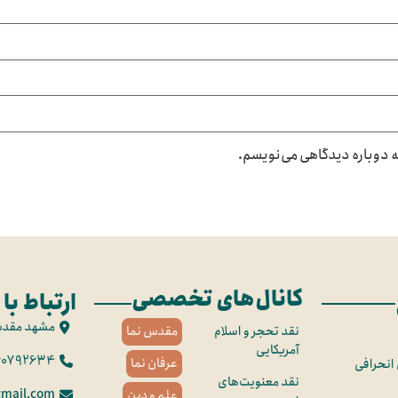
که دوباره دیدگاهی می‌نویسم.
کانال‌های تخصصی
ارتباط با 
مشهد مقد
نقد تحجر و اسلام
مقدس نما
آمریکایی
60792634
عرفان نما
 انحرافی
نقد معنویت‌های
mail.com
علم و دین