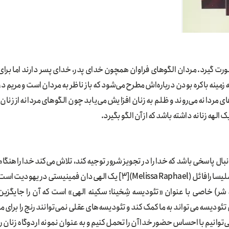
ورت گیرد. مردان الگوهای فراوان همچون خدای پدر، خدای پسر دارند اما برای
ه زمینه باکره بودن درباره‌اش مطرح می‌شود که باز ناظر به مردان است و مریم در
ی مردانه می‌روند و ظلم به زنان افزایش می‌یابد چون الگوهای مردانه از زنان،
لهه زنانه داشته باشد که از آن الگو بگیرد.
بال پاسخی باشد که خدا را در تجویز شرور توجیه کند، تلاش می‌کند خدا را هنگام
درد و رنج همراه انسان نشان دهد و اینکه خدا غافل نیست. ملیسا رافائل (Melissa Raphael)[3] یک الهی‌دان فمینیستی در یهودیت ا
اسخ استدلالی به مقوله شر) خاصی با عنوان «تئودیسه شِخینا؛ سکینه الهی» است که آن را جایگزین
ودیسه می‌تواند به ما کمک کند و تئودیسه‌های عقلی نمی‌توانند رنج را برای ما
انیم با احساس حضور خدا آن را تحمل کنیم و به عنوان نمونه اردوگاه زنان را