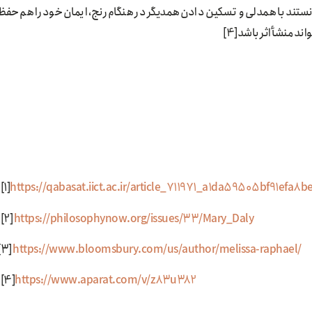
وانستند با همدلی و تسکین دادن همدیگر در هنگام رنج، ایمان خود را هم حفظ
ند منشأ اثر باشد[4]
[1]
https://qabasat.iict.ac.ir/article_711971_a1da59505bf91efa8
[2]
https://philosophynow.org/issues/33/Mary_Daly
[3]
https://www.bloomsbury.com/us/author/melissa-raphael/
[4]
https://www.aparat.com/v/z83u382