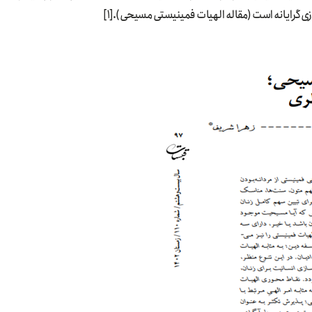
زی‌گرایانه است (مقاله الهیات فمینیستی مسیحی).[1]