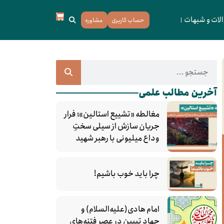
لات و شبهات
حساب کاربری
مشاوره
آخرین مطالب علمی
مغالطه «تشییع استالین»؛ فرار
جریان سازش از سیلی سختِ
وداع میلیونی با رهبر شهید
چرا باید خوب باشیم!
امام هادی(علیه‌السلام) و
جهاد تبیین در عصر فتنه‌های