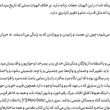
نکه خدا در این الهیات صفات زنانه دارد، بر خلاف الهیات سنتی که تاریخ مردانه
دانه مثل قدرت، علم و تغییر ناپذیری دارد.
می‌شود؛ چون زن هست و زاییدن و پروراندن که به زندگی می‌اندیشد، نه جریان
 با استفاده از واژگان مذکر مثل خدای پدر، پسر خدا و حواریون و قدیسان مرد،
اید تغییر کند و ضمایر و واژه‌ها، غیر جنسیتی و یا چند جنسیتی بشود و یا اصلا
پدر سالاری بوده که این نگاه مرد سالار در ادیان سامی باعث شده مرد را فرادست
 الهیات با زن ستیزی که در عهد قدیم و کلیسا وجود دارد همچون فریب خوردن حوا
؛ اینکه هبوط اتفاق افتاد، مرگ رقم خورد و شرور ایجاد شد و همه به خاطر فریب
حوا است و این باید در کتاب مقدس اصلاح شود که زن تداعی‌کننده گناه و مسائل جنسی نباشد. مری دیلی (Mary Daly)[2] با انتقاد از
ه با حمایت کلیسا در قرون 16 تا 18 زنان به عنوان ساحره کشته می‌شدند، بیان می‌کند که زبان کتاب مقدس و همه ساختارها