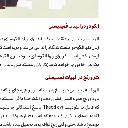
الگو در در الهیات فمینیستی
الهیات فمینیستی معتقد است که باید برای زنان الگوسازی ص
زنان تنها الگو حوا هست که گناه را تداعی می‌کند و مریم است ک
اینجا منفعل است. اگر برای زنها الگوسازی نشود، سراغ الگوها
یک بدن خاص می‌خواهد که سازگار با زن نیست. پس باید زن یک ا
شر و رنج در الهیات فمینیستی
الهیات فمینیستی در پاسخ به مسئله شر و رنج به جای اینکه دن
که قائل به تئودیسه (Theodicy؛ پ
تئودیسه‌های دیگر می‌کند و معتقد است بعد از هلوکاست این تئ
توضیح دهند. حتی وقتی رنج گزاف به ما تحمیل شده باشد می‌تو