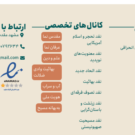
کانال‌های تخصصی
ارتباط با 
مشهد مقد
نقد تحجر و اسلام
مقدس نما
آمریکایی
60792634
عرفان نما
 انحرافی
نقد معنویت‌های
mail.com
علم و دین
نوپدید
بهائیت وادی
نقد الحاد جدید
ضلالت
نقد بهائیت
آب و سراب
نقد تصوف فرقه‌ای
هویت ملی
نقد زرتشت و
به‌بهانه مسیح
باستان‌گرایی
نقد مسیحیت
صهیونیستی