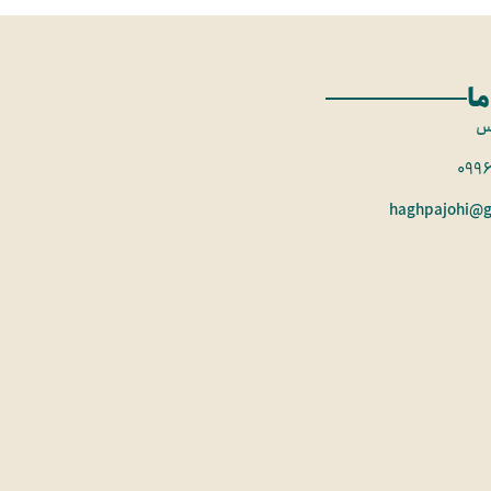
ما
س
099
haghpajohi@g