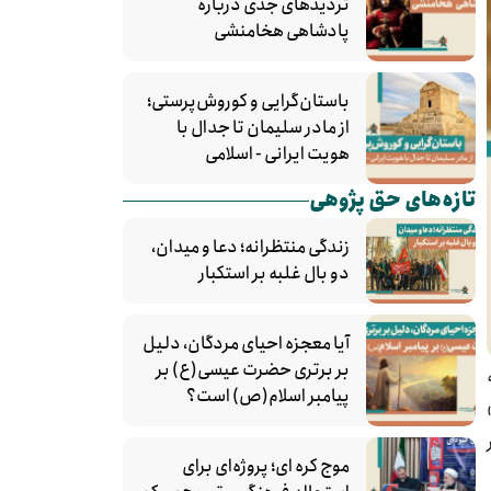
تردیدهای جدی درباره
پادشاهی هخامنشی
باستان‌گرایی و کوروش‌پرستی؛
از مادر سلیمان تا جدال با
هویت ایرانی - اسلامی
تازه‌های حق پژوهی
زندگی منتظرانه؛ دعا و میدان،
دو بال غلبه بر استکبار
آیا معجزه احیای مردگان، دلیل
بر برتری حضرت عیسی(ع) بر
شه
پیامبر اسلام(ص) است؟
موج کره‌ ای؛ پروژه‌ای برای