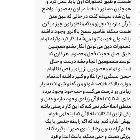
هستند و طبق دستورات اون باید عمل کرد و
همچنین دستورات خدا در اون به صورت واضح
بیان شده نمیشه گفت در حالی که عین متن
قرآن داره یک چیزو میگه منظور اون چیز دیگری
هست ممکنه تفاسیر سطح بالاتری وجود داشته
باشه ولی خود متنو نمی‌شه انکار کرد وگرنه تمام
دستورات دین می‌تونن انکار بشنو همچنین
طبق اصل حجیت فعل معصوم ، هر کاری که
توسط معصومین انجام بشه درست و حلال
است و تمام معصومین از پیامبر (ص) تا امام
حسن عسکری (ع) غلام و کنیز داشته اندتمام
موارد بالا که خلاصه‌شونو من گفتم شبهات بسیار
زیادی رو درست می‌کنندو خب خود وجود برده
داری اشکالات اخلاقی زیادی وجود داره و عقل و
منطق اصلاً حکم نمی‌کنه که این کار درستی باشه
یکی از این اشکالات اخلاقی که اینجا می‌خوام
بهش اشاره کنم اینه که اگه رابطه جنسی با یک
خانم آزاد بدون رضایت وی صورت بگیره گناه
بزرگی هست و حتی ممکنه باعث اعدام فرد