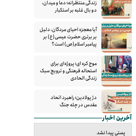
زندگی منتظرانه؛ دعا و میدان،
دو بال غلبه بر استکبار
آیا معجزه احیای مردگان، دلیل
بر برتری حضرت عیسی(ع) بر
پیامبر اسلام(ص) است؟
موج کره‌ ای؛ پروژه‌ای برای
استحاله فرهنگی و ترویج سبک
زندگی الحادی
دژ پولادین؛ راهبرد اتحاد
مقدس در چله جنگ
آخرین اخبار
پستی پیدا نشد