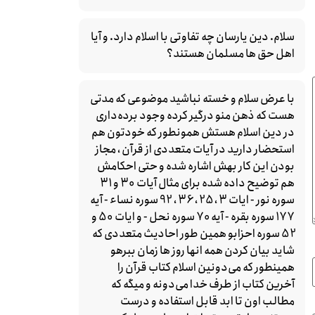
سلام. دین یارسان چه تفاوتی با اسلام دارد. و آیا
اهل حق ها مسلمان هستند؟
با عرض سلام و خسته نباشید موضوعی که مدتی
هست که ذهن منو درگیر کرده وجود برده‌داری
در دین اسلام هستش همونطور که خودتون هم
استحضار دارید در آیات متعددی از قرآن ، مجاز
بودن این کار بهش اشاره شده و حتی احکامش
هم توضیح داده شده برای مثال آیات 30 و 31
سوره نور - ایات 3 ، 25 ، 36 ، 92 سوره نساء - آیه
177 سوره بقره - آیه 70 سوره نحل - و ایات 50 و
52 سوره احزابو همین طور احادیث متعددی که
شاید بیان کردن همه انها روز ها زمان ببرهو
همینطور که می‌دونین اسلام کتاب قرآن را
آخرین کتاب از طرف خدا می‌دونه و میگه که
مطالب اون تا ابد قابل استفاده و درست