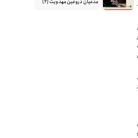
مدعیان دروغین مهدویت (۲)