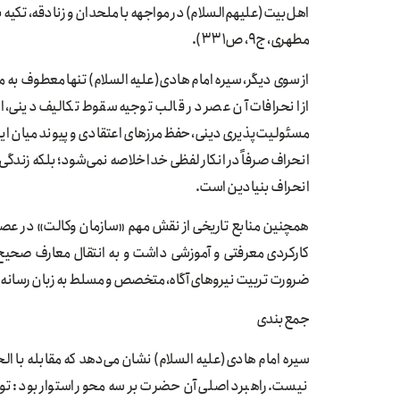
اهل‌بیت(علیهم‌السلام) در مواجهه با ملحدان و زنادقه، تکیه
مطهری، ج۹، ص۳۳۱).
از سوی دیگر، سیره امام هادی(علیه السلام) تنها معطوف به مب
از انحرافات آن عصر در قالب توجیه سقوط تکالیف دینی، اب
مسئولیت‌پذیری دینی، حفظ مرزهای اعتقادی و پیوند میان ایما
انحراف صرفاً در انکار لفظی خدا خلاصه نمی‌شود؛ بلکه زندگ
انحراف بنیادین است.
همچنین منابع تاریخی از نقش مهم «سازمان وکالت» در عصر ام
کارکردی معرفتی و آموزشی داشت و به انتقال معارف صحیح و م
ضرورت تربیت نیروهای آگاه، متخصص و مسلط به زبان رسانه بر
جمع‌بندی
سیره امام هادی(علیه السلام) نشان می‌دهد که مقابله با ال
نیست. راهبرد اصلی آن حضرت بر سه محور استوار بود: تولی