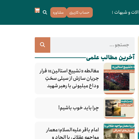
لات و شبهات
حساب کاربری
مشاوره
آخرین مطالب علمی
مغالطه «تشییع استالین»؛ فرار
جریان سازش از سیلی سختِ
وداع میلیونی با رهبر شهید
چرا باید خوب باشیم!
امام باقر علیه‌السلام؛ معمار
مواجهه عقلانی با الحاد و