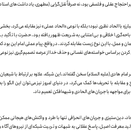
 بر احتجاج عقلی و فلسفی بود، نه صرفاً نقل‌گرایی (مطهری، یادداشت‌های استاد
ارزه با الحاد نظری نبود؛ بلکه با نوعی «الحاد عملی» نیز مقابله می‌کرد. بخشی
احه‌گری اخلاقی و بی‌اعتنایی به شریعت ظهور یافته بود. حضرت با تأکید بر
ن و عمل، با این نوع زیست مقابله کردند. در واقع، پیام عملی امام این بود که
ی کردن بر اساس خواسته‌های نفسانی و حذف خدا از عرصه تصمیم‌گیری نیز نوعی
ام هادی(علیه السلام) سخن گفته‌اند.این شبکه، علاوه بر ارتباط با شیعیان،
قابله با تحریف‌ها کمک می‌کرد. در دنیای امروز نیز می‌توان این الگو را به
ای مواجهه با جریان‌های الحادی و شبهه‌افکن تعمیم داد.
حاد، دین‌ستیزی و جریان‌های انحرافی تنها با طرد و واکنش‌های هیجانی ممکن
د معرفت اصیل، پاسخ عقلانی به شبهات و تربیت شبکه‌ای از نیروهای آگاه و