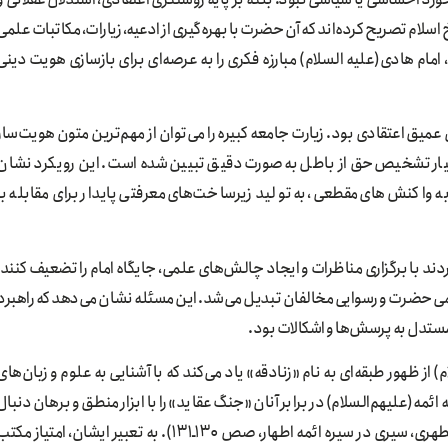
 اسلام تصریح کرده‌اند که آن حضرت با بهره‌گیری از ادعیه، زیارات، مکاتبات علمی
، امام هادی(علیه السلام) مبارزه فکری را به عرصه‌ای برای بازسازی هویت دینی
عمیق اعتقادی بود. زیارت جامعه کبیره را می‌توان از مهم‌ترین متون هویت‌ساز
عیار تشخیص حق از باطل به‌صورت دقیق تبیین شده است. این رویکرد نشان
 واکنش‌های مقطعی، به تولید زیرساخت‌های معرفتی پایدار برای مقابله با
ند با برگزاری مناظرات و ایجاد چالش‌های علمی، جایگاه امام را تضعیف کنند؛
لمی حضرت و رسوایی مخالفان تبدیل می‌شد. این مسئله نشان می‌دهد که راهبرد
 مستدل به پرسش‌ها و اشکالات بود.
ظهور طبقه‌ای به نام «زنادقه» یاد می‌کند که با آشنایی به علوم و زبان‌های
 ائمه(علیهم‌السلام) در برابر آنان «جنگ عقاید» را با ابزار منطق و برهان دنبال
کردند و استدلال‌های عقلی را محور پاسخ‌گویی قرار دادند (مطهری، سیری در سیره ائمه اطهار، صص ۱۳۰ـ۱۳۱). به تعبیر ایشان، امتیاز مک