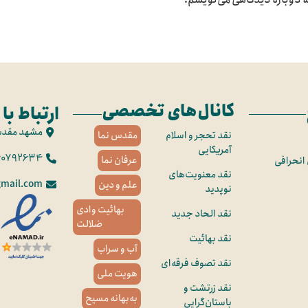
کانال‌های تخصصی
ارتباط با 
مشهد مقد
نقد تحجر و اسلام
مقدس نما
آمریکایی
60792634
عرفان نما
 انحرافی
نقد معنویت‌های
mail.com
علم و دین
نوپدید
بهائیت وادی
نقد الحاد جدید
ضلالت
نقد بهائیت
آب و سراب
نقد تصوف فرقه‌ای
هویت ملی
نقد زرتشت و
به‌بهانه مسیح
باستان‌گرایی