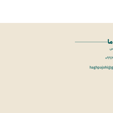
ما
س
099
haghpajohi@g