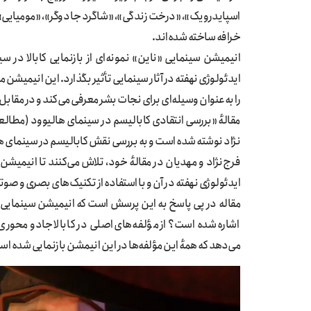
اسپایدرویک»، «درخت زندگی»، «شاگرد جادوگر»، «مومیایی»، «رم
خرافه ساخته شده‌اند.
انیمیشن سینمایی «ناین» نمونه‌ای از بازنمایی کابالا در س
را به‌عنوان وسیله‌ای برای نجات بشر معرفی می‌کند و در مقاب
مقالهٔ «بررسی انتقادی کابالیسم در سینمای هالیوود (مط
نژاد نوشته شده است و به بررسی نقش کابالیسم در سینمای ه
فرج‌نژاد و مهدیان در مقالهٔ خود، تلاش می‌کنند تا انیمیشن «
ایدئولوژی نهفته در آن و با استفاده از تکنیک‌های بصری و صوتی
مقاله در پی پاسخ به این پرسش است که انیمیشن سینمایی «نای
اشاره شده است؟ از مؤلفه‌های اصلی در کابالا جادو محوری
می‌دهد که همهٔ این مؤلفه‌ها در این انیمشن بازنمایی شده ا