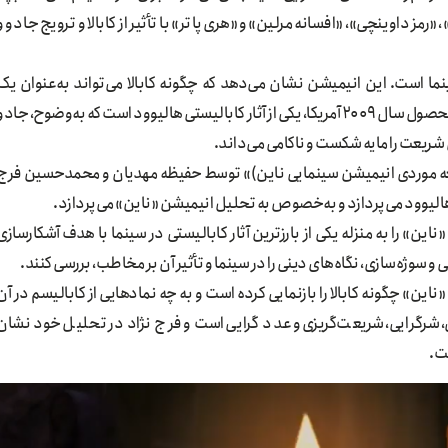
ز داوینچی»، «افسانه مرلین» و «هری پاتر» با تأثیر از کابالا و ترویج جادو و
ینما است. این انیمیشن نشان می‌دهد که چگونه کابالا می‌تواند به‌عنوان یک
ایدئولوژی نهفته در آثار سینمایی تأثیر بگذارد. این انیمیشن محصول سال ۲۰۰۹ آمریکا، یکی از آثار کابالیستی هالیوود است که به‌وضوح، جاد
ل شریعت را مایه شکست و ناکامی می‌داند.
العه موردی انیمیشن سینمایی ناین)» توسط حفیظه مهدیان و محمدحسین فرج
الیوود می‌پردازد و به‌خصوص به تحلیل انیمیشن «ناین» می‌پردازد.
ناین» را به منزله یکی از بارزترین آثار کابالیستی در سینما با هدف آشکارسازی
 و سوژه‌سازی، نگاه‌های دینی را در سینما و تأثیر آن بر مخاطب، بررسی کنند.
ن» چگونه کابالا را بازنمایی کرده است و به چه نمادهایی از کابالیسم در آن
، شرگرایی، شریعت‌گریزی و عدد گرایی است و فرج نژاد در تحلیل خود نشان
ست.