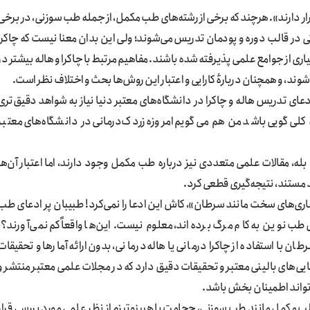
قرار دارند». هرچند که برخی از رشته‌های طب مکمل، از جمله طب سوزنی، در برخی
تی در قالب دوره و پودمان تدریس می‌شوند؛ ولی این بدان معنا نیست که چاکرا
ری از جوامع علمی پذیرفته شده‌ باشند. مفاهیم مرتبط با چاکرا و هاله بیشتر در
ند، و همچنان دربارهٔ کارایی و اعتبار این روش‌ها بحث‌ و اختلاف نظر است.
دعای تدریس هاله و چاکرا در دانشگاه‌های معتبر دنیا نیاز به شواهد دقیق‌تری
ه کلی‌گویی باشد من هم می‌گویم امروزه زردک‌درمانی در دانشگاه‌های معتبر
 بله، مقالات علمی متعددی نیز درباره طب مکمل وجود دارند، اما اعتبار آن‌ها
 مستند، نتیجه‌گیری قطعی کرد.
یماری‌های سخت مانند سرطان»، کاش این ادعا را نمی‌کرد! طبیبان پر ادعای طب
طب نوین به کام مرگ برده‌اند، معلوم نیست. این‌ها واقعاً کم نمی‌آورند؟!
با استفاده از چاکرا درمانی یا هاله‌درمانی، بدون ارائه آمارها و تحقیقات
یی‌های بالینی معتبر و تحقیقات دقیق دارد که در مجلات علمی معتبر منتشر و
تواند اطمینان بخش باشد.
طب مکمل مانند طب سوزنی، حجامت یا هیپنوتیزم از نظر علمی مورد بررسی قرار