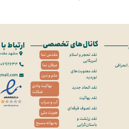
کانال‌های تخصصی
ارتباط با 
مشهد مقد
نقد تحجر و اسلام
مقدس نما
آمریکایی
60792634
عرفان نما
 انحرافی
نقد معنویت‌های
mail.com
علم و دین
نوپدید
بهائیت وادی
نقد الحاد جدید
ضلالت
نقد بهائیت
آب و سراب
نقد تصوف فرقه‌ای
هویت ملی
نقد زرتشت و
به‌بهانه مسیح
باستان‌گرایی