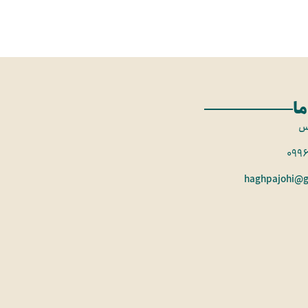
ما
س
099
haghpajohi@g