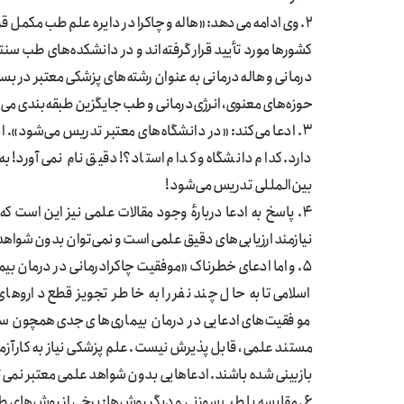
۲. وی ادامه می‌دهد: «هاله و چاکرا در دایره علم طب مکمل 
کشورها مورد تأیید قرار گرفته‌اند و در دانشکده‌های طب سن
درمانی و هاله‌درمانی به عنوان رشته‌های پزشکی معتبر در بسیا
حوزه‌های معنوی، انرژی‌درمانی و طب جایگزین طبقه‌بندی می‌شو
۳. ادعا می‌کند: «در دانشگاه‌های معتبر تدریس می‌شود». ا
دارد. کدام دانشگاه و کدام استاد؟! دقیق نام نمی‌آورد! ب
بین‌المللی تدریس می‌شود!
۴. پاسخ به ادعا دربارهٔ وجود مقالات علمی نیز این است که
نیازمند ارزیابی‌های دقیق علمی است و نمی‌توان بدون شواهد
۵. و اما ادعای خطرناک «موفقیت‌ چاکرادرمانی در درمان ب
اسلامی تا به حال چند نفر را به خاطر تجویز قطع داروهای 
موفقیت‌های ادعایی در درمان بیماری‌های جدی همچون سرطان 
مستند علمی، قابل‌پذیرش نیست. علم پزشکی نیاز به کارآزما
بازبینی شده باشند. ادعاهایی بدون شواهد علمی معتبر نمی‌
۶. مقایسه با طب سوزنی و دیگر روش‌ها: برخی از روش‌های 