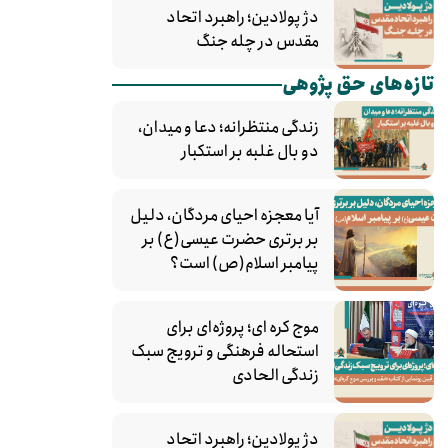
دژ پولادین؛ راهبرد اتحاد
مقدس در چله جنگ
تازه‌های حق پژوهی
زندگی منتظرانه؛ دعا و میدان،
دو بال غلبه بر استکبار
آیا معجزه احیای مردگان، دلیل
بر برتری حضرت عیسی(ع) بر
پیامبر اسلام(ص) است؟
موج کره‌ ای؛ پروژه‌ای برای
استحاله فرهنگی و ترویج سبک
زندگی الحادی
دژ پولادین؛ راهبرد اتحاد