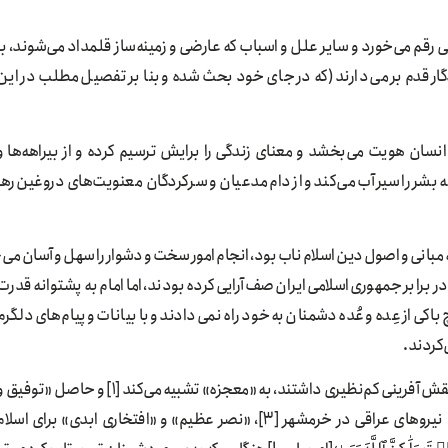
 رقم می­‌خورد و سایر علل و اسباب که عارضی و زمینه‌ساز قلمداد می‌­‌شوند، با
دگار قدم بر می‌دارند (که در جای خود بحث شده و بنا بر تفصیل مطلب در این
انسان هویت می‌بخشد و معنای زندگی را برایش ترسیم کرده و از بیراهه‌ها و
 بشر را سیرآب می‌کند و از دام مدعیان و سرکردگان معنویت‌های دروغین رها
این نگاه توحیدی امام که نشأت‌گرفته از عمق مع
برابر جمهوری اسلامی ایران صف­‌آرایی کرده بودند، اما امام به پشتوانه قدرت
کی از عِده و عُده دشمنان به خود راه نمی­‌دادند و با بیانات و پیام­‌های دلگرم­‌
‌کردند.
گفتمان توحیدیِ امام، فتح خرمشهر را با آنکه رزمندگان در آن نقش آفرینی کم‌نظیری داشتند، به «معجزه» تشبیه می‌کند [1] و حاصل «توف
عنایت الهی» [2]، «امدادهای غیبی» در به تسلیم واداشتن نیروهای عراقی در خرمشهر [3]، «نصر عظیم» و «افتخاری ابدی» برای اسلا