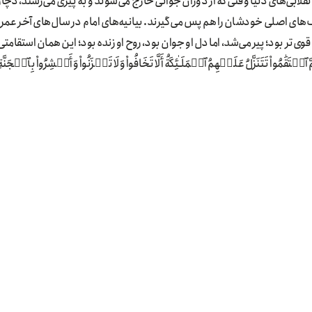
قلابی‌های دنیا وقتی كه از دوران جوانی خارج می‌شوند و به پیری می‌رسند، دچار
های اصلی خودشان را هم پس می‌گیرند. بیانیه‌های امام در سال‌های آخر عمر،
د، تندتر بود، قوی‌تر بود؛ پیر می‌شد، اما دل او جوان بود، روح او زنده بود؛ این همان استقامتی
َقَٰمُواْ تَتَنَزَّلُ عَلَيۡهِمُ ٱلۡمَلَـٰئِكَةُ أَلَّا تَخَافُواْ وَلَا تَحۡزَنُواْ وَأَبۡشِرُواْ بِٱلۡجَنَّةِ