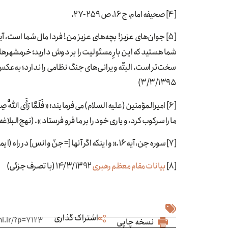
[4] صحیفه امام، ج ۱۶، ص ۲۵۹-۲۷.
[5] جوان‌های عزیز! بچه‌های عزیز من! فردا مال شما است، آ
شما هستید که این بارِ مسئولیت را بر دوش دارید؛ خرمشهرها 
سخت‌تر است. البتّه ویرانی‌های جنگ نظامی را ندارد؛ به‌عکس
۳/۳/۱۳۹۵)
[6] امیرالمؤمنین (علیه السلام) می‌فرمایند: «فَلَمَّا رَأَی اللَّهُ صِدْقَن
ما را سركوب كرد، و يارى خود را بر ما فرو فرستاد ». (نهج‌البلاغه،
[7] سوره جن، آیه ۱۶.« و اینکه اگر آنها [= جنّ و انس‌] در راه (ایمان) استقامت ورزند، با آب فراوان سیرابشان می‌کنیم!»
[8]
بیانات مقام معظم رهبری
14/3/1392 (با تصرف جزئی)
اشتراک گذاری
نسخه چاپی