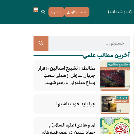
لات و شبهات
حساب کاربری
مشاوره
آخرین مطالب علمی
مغالطه «تشییع استالین»؛ فرار
جریان سازش از سیلی سختِ
وداع میلیونی با رهبر شهید
چرا باید خوب باشیم!
امام هادی(علیه‌السلام) و
جهاد تبیین در عصر فتنه‌های