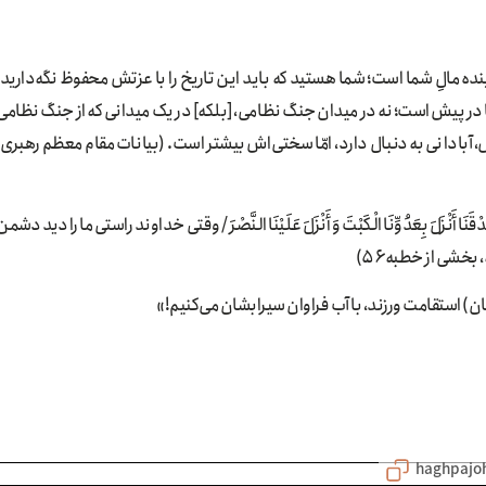
ینده مالِ شما است؛ شما هستید که باید این تاریخ را با عزتش محفوظ نگه‌دارید؛
در پیش است؛ نه در میدان جنگ نظامی، [بلکه‌] در یک میدانی که از جنگ نظامی
، آبادانی به دنبال دارد، امّا سختی‌اش بیشتر است. (بیانات مقام معظم رهبری،
َا أَنْزَلَ بِعَدُوِّنَا الْکَبْتَ وَ أَنْزَلَ عَلَیْنَا النَّصْرَ / وقتی خداوند راستى ما را ديد دشمن
 بخشی از خطبه ۵۶)