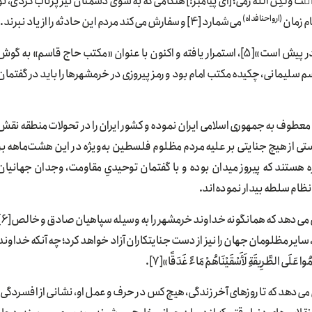
َ وَلَٰكِنَّ ٱللَّهَ رَمَىٰ؛ [اى پيامبر!] هنگامى كه به سوى دشمنان تير پرتاب كردى، تو
(ارواحنافداه)
ام زمان
می‌شمارد [4] و سفارش می‌کند مردم این حادثه را از یاد نبرند.
اینها جلوه‌هایی از این گفتمان است که با تعبیر «خرمشهرها در پیش است»[5]، استمرار یافته و اکنون با عنوان «مکتب حاج قاسم» به گو
سلیمانی، چکیده مکتب امام بود و رمز پیروزی در خرمشهرها را باید در گفتمان
را معطوف به جمهوری اسلامی ایران نموده و کشور ایران را در تحولات منطقه نقش
ی از هیچ جنایتی بر علیه مردم مظلوم فلسطین به‌ویژه در این هشت‌ماهه بر
زه هستند که پیروز میدان بوده و با گفتمان توحیدیِ مقاومت، وجدان جهانیان
و نظام سلطه بیدار نموده‌اند.
گفتمان توحیدی 
ود، سایر مظلومان جهان را نیز از دست جنایتکاران آزاد خواهد کرد؛ چه آنکه خداوند
طَّرِیقَةِ لَأَسْقَیْنَاهُمْ مَاءً غَدَقًا»[7].
ی‌دهد که تا روزهای آخر زندگی، هیچ كس در حرف و عمل او، نشانی از افسردگی،