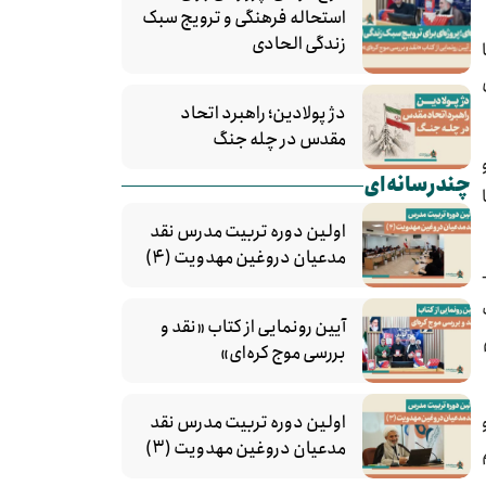
استحاله فرهنگی و ترویج سبک
زندگی الحادی
دژ پولادین؛ راهبرد اتحاد
مقدس در چله جنگ
چندرسانه‌ای
اولین دوره تربیت مدرس نقد
مدعیان دروغین مهدویت (۴)
رفت ایشان به مبانی و اصول دین اسلام ناب بود، انجام امور سخت و دشوار را سهل و آسان می‌­
آیین رونمایی از کتاب «نقد و
بررسی موج کره‌ای»
اولین دوره تربیت مدرس نقد
یق و
مدعیان دروغین مهدویت (۳)
م