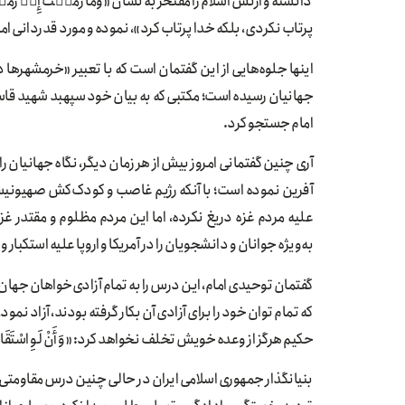
دانسته و ارتش اسلام را مفتخر به نشان «وَمَا رَمَيۡتَ إِذۡ رَمَيۡت
پرتاب نكردى، بلكه خدا پرتاب كرد»، نموده و مورد قدردانی ام
جهانیان رسیده است؛ مکتبی که به بیان خود سپهبد شهید قاسم 
امام جستجو کرد.
آری چنین گفتمانی امروز بیش از هر زمان دیگر، نگاه جهانیان 
آفرین نموده است؛ با آنکه رژیم غاصب و کودک‌کش صهیونیست
علیه مردم غزه دریغ نکرده، اما این مردم مظلوم و مقتدر غ
به‌ویژه جوانان و دانشجویان را در آمریکا و اروپا علیه استکبار 
که تمام توان خود را برای آزادی آن بکار گرفته بودند، آزاد نم
حکیم هرگز از وعده خویش تخلف نخواهد کرد: «وَ أَنْ لَوِ اسْتَقَامُوا عَلَی ال
بنیانگذار جمهوری اسلامی ایران در حالی چنین درس مقاومتی م