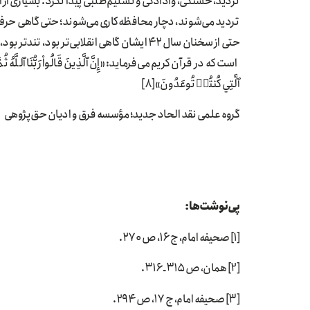
تردید، خستگی، وادادگی و تسلیم‌طلبی پیدا نكرد. بسیاری از ان
تردید می‌شوند، دچار محافظه‌كاری می‌شوند؛ حتی گاهی حرف‌
حتی از سخنان سال ۴۲ ایشان گاهی انقلابی‌تر بو
است كه در قرآن كریم می‌فرماید: «إِنَّ ٱلَّذِينَ قَالُواْ رَبُّنَا ٱللَّهُ ثُمَّ ٱسۡت
ٱلَّتِي كُنتُمۡ تُوعَدُونَ»[8]
گروه علمی نقد الحاد جدید؛ مؤسسه فرق و ادیان حق‌پژوهی
پی‌نوشت‌ها:
[1] صحیفه امام، ج ۱۶، ص ۲۷۰.
[2] همان، ص ۳۱۵ ـ ۳۱۶.
[3] صحیفه امام، ج ۱۷، ص ۲۹۴.