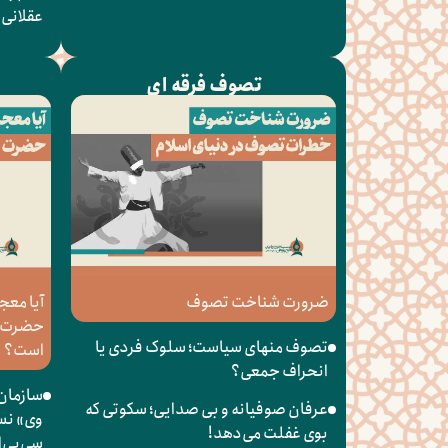
عقلانی 
تصوف فرقه ای
م
ضرورت شناخت تصوف
آیا معج
حضرت ع
تصوف منهای سیاست؛ سلوک فردی یا
است؟
انحراف جمعی؟
سازمان 
عرفان صوفیانه و بی صدایی؛ سکوتی که
وی» نس
بوی غفلت می‌دهد!
سی‌بی‌ا