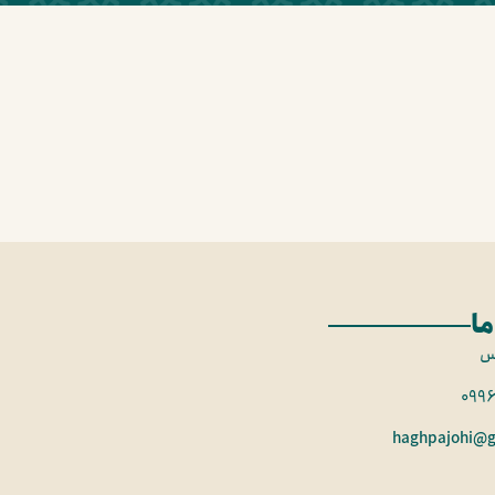
ما
س
099
haghpajohi@g