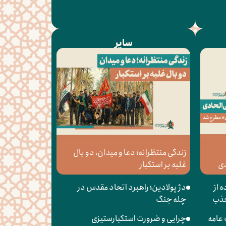
سایر
زندگی منتظرانه؛ دعا و میدان، دو بال
دی
غلبه بر استکبار
 از
دژ پولادین؛ راهبرد اتحاد مقدس در
جذب
چله جنگ
 عامه
چرایی و ضرورت استکبارستیزی