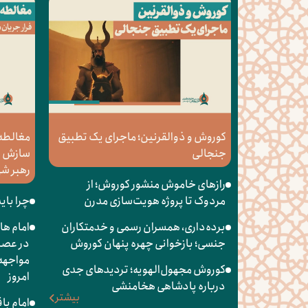
کوروش و ذوالقرنین؛ ماجرای یک تطبیق
مغالطه 
جنجالی
سازش از
رهبر ش
رازهای خاموش منشور کوروش؛ از
مردوک تا پروژه هویت‌سازی مدرن
چرا بای
برده‌داری، همسران رسمی و خدمتکاران
امام ها
جنسی؛ بازخوانی چهره پنهان کوروش
در عصر 
مواجهه 
کوروش مجهول‌الهویه؛ تردیدهای جدی
امروز
درباره پادشاهی هخامنشی
بیشتر
امام با