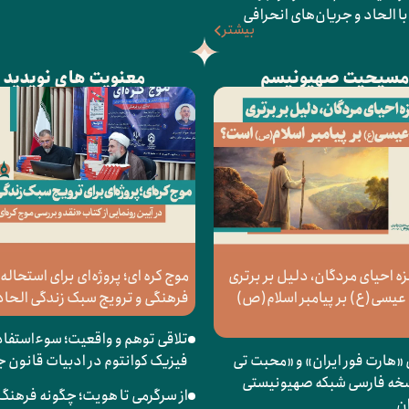
با الحاد و جریان‌های انحرافی
بیشتر
سیحیت صهیونیسم
معنویت های نوپدید
زه احیای مردگان، دلیل بر برتری
موج کره‌ ای؛ پروژه‌ای برای استحاله
یسی(ع) بر پیامبر اسلام(ص)
فرهنگی و ترویج سبک زندگی الحا
تلاقی توهم و واقعیت؛ سوءاستفاده
«هارت فور ایران» و «محبت تی‌
فیزیک کوانتوم در ادبیات قانون 
خه فارسی شبکه صهیونیستی
از سرگرمی تا هویت؛ چگونه فرهنگ
ن