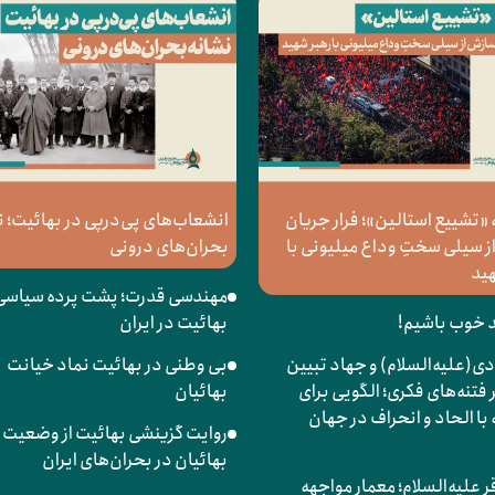
«تشییع استالین»؛ فرار جریان
انشعاب‌های پی‌درپی در بهائیت؛ ن
 سیلی سختِ وداع میلیونی با
بحران‌های درونی
هید
مهندسی قدرت؛ پشت پرده سیاسی
د خوب باشیم!
بهائیت در ایران
دی(علیه‌السلام) و جهاد تبیین
بی وطنی در بهائیت نماد خیانت
فتنه‌های فکری؛ الگویی برای
بهائیان
با الحاد و انحراف در جهان
روایت گزینشی بهائیت از وضعیت
بهائیان در بحران‌های ایران
قر علیه‌السلام؛ معمار مواجهه