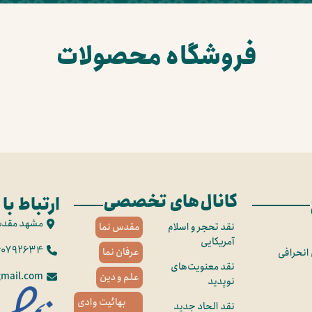
فروشگاه محصولات
کانال‌های تخصصی
ارتباط با 
مشهد مقد
نقد تحجر و اسلام
مقدس نما
آمریکایی
60792634
عرفان نما
 انحرافی
نقد معنویت‌های
mail.com
علم و دین
نوپدید
بهائیت وادی
نقد الحاد جدید