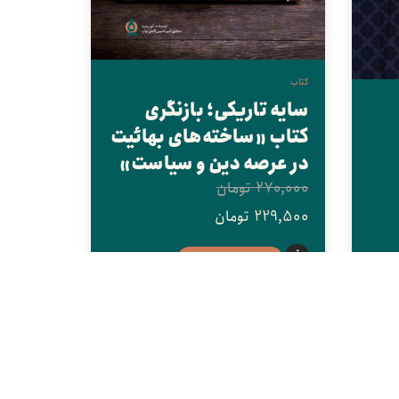
کتاب
سایه تاریکی؛ بازنگری
کتاب «ساخته‌‌های بهائیت
در عرصه دین و سیاست»
270,000
تومان
229,500
تومان
افزودن به سبد خرید
15%
20%