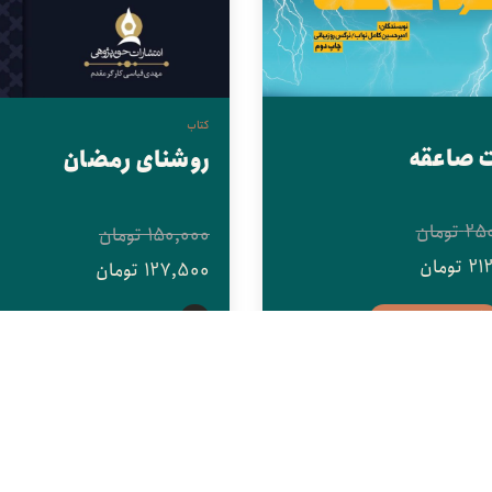
کتاب
 صاعقه
روشنای رمضان
25
تومان
150,000
تومان
21
تومان
127,500
تومان
افزودن به سبد خرید
15%