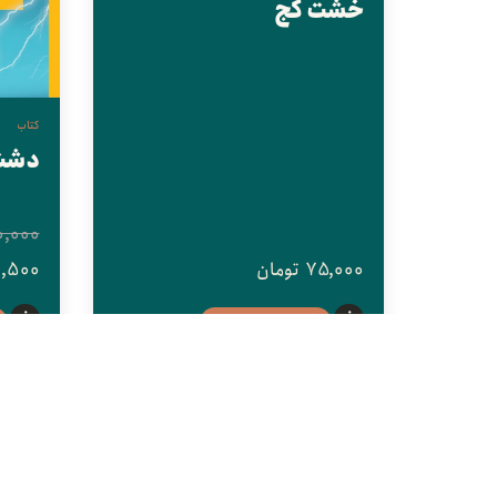
خشت کج
کتاب
دشت
0,000
75,000
تومان
2,500
افزودن به سبد خرید
ناموجود