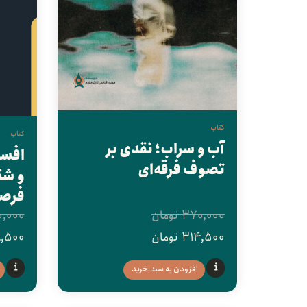
کتاب
کتاب
آب و سراب؛ نقدی بر
افسا
تصوف فرقه‌ای
و شک
فرص
370,000
تومان
0,000
314,500
تومان
8,500
افزودن به سبد خرید