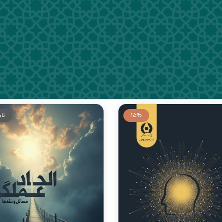
15%
نا