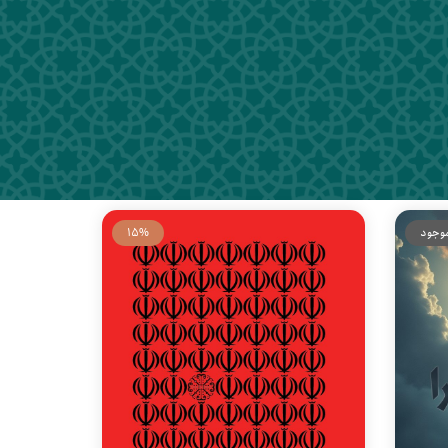
موجود
15%