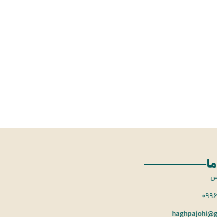
ما
س
099
haghpajohi@g