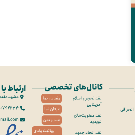
کانال‌های تخصصی
ارتباط با 
مشهد مقد
نقد تحجر و اسلام
مقدس نما
آمریکایی
60792634
عرفان نما
 انحرافی
نقد معنویت‌های
mail.com
علم و دین
نوپدید
بهائیت وادی
نقد الحاد جدید