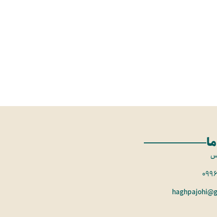
ما
س
099
haghpajohi@g