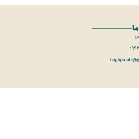
ما
س
099
haghpajohi@g