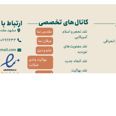
کانال‌های تخصصی
ارتباط با 
مشهد مقد
نقد تحجر و اسلام
مقدس نما
آمریکایی
60792634
عرفان نما
 انحرافی
نقد معنویت‌های
mail.com
علم و دین
نوپدید
بهائیت وادی
نقد الحاد جدید
ضلالت
نقد بهائیت
آب و سراب
نقد تصوف فرقه‌ای
هویت ملی
نقد زرتشت و
به‌بهانه مسیح
باستان‌گرایی
نقد مسیحیت
صهیونیستی