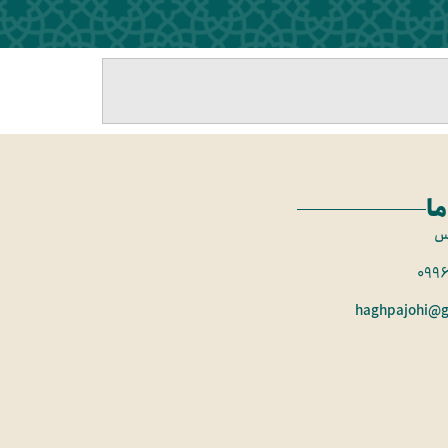
ما
س
099
haghpajohi@g