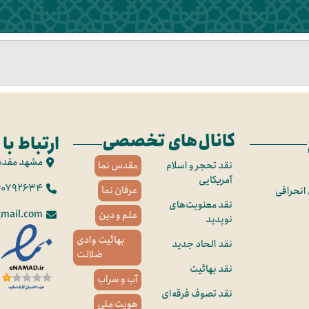
کانال‌های تخصصی
ارتباط با 
مشهد مقد
نقد تحجر و اسلام
مقدس نما
آمریکایی
60792634
عرفان نما
 انحرافی
نقد معنویت‌های
mail.com
علم و دین
نوپدید
بهائیت وادی
نقد الحاد جدید
ضلالت
نقد بهائیت
آب و سراب
نقد تصوف فرقه‌ای
هویت ملی