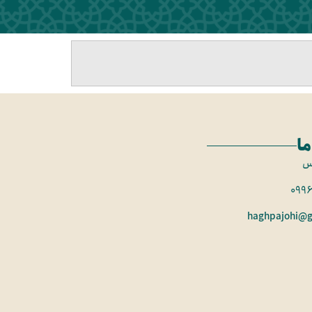
ما
س
099
haghpajohi@g