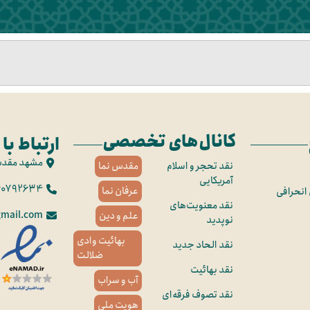
کانال‌های تخصصی
ارتباط با 
مشهد مقد
نقد تحجر و اسلام
مقدس نما
آمریکایی
60792634
عرفان نما
 انحرافی
نقد معنویت‌های
mail.com
علم و دین
نوپدید
بهائیت وادی
نقد الحاد جدید
ضلالت
نقد بهائیت
آب و سراب
نقد تصوف فرقه‌ای
هویت ملی