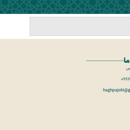
ما
س
099
haghpajohi@g