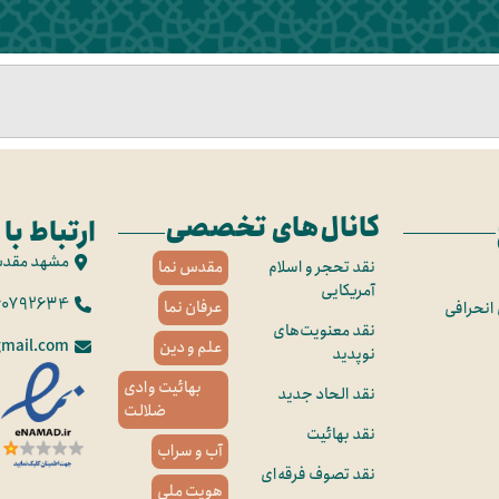
کانال‌های تخصصی
ارتباط با 
مشهد مقد
نقد تحجر و اسلام
مقدس نما
آمریکایی
60792634
عرفان نما
 انحرافی
نقد معنویت‌های
mail.com
علم و دین
نوپدید
بهائیت وادی
نقد الحاد جدید
ضلالت
نقد بهائیت
آب و سراب
نقد تصوف فرقه‌ای
هویت ملی