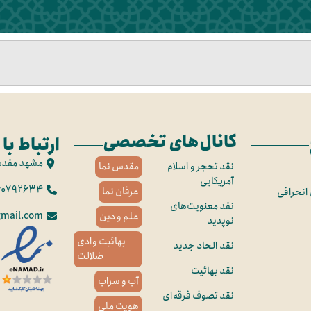
کانال‌های تخصصی
ارتباط با 
مشهد مقد
نقد تحجر و اسلام
مقدس نما
آمریکایی
60792634
عرفان نما
 انحرافی
نقد معنویت‌های
mail.com
علم و دین
نوپدید
بهائیت وادی
نقد الحاد جدید
ضلالت
نقد بهائیت
آب و سراب
نقد تصوف فرقه‌ای
هویت ملی