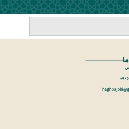
ما
س
099
haghpajohi@g