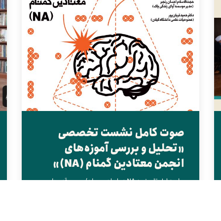
صوت کامل نشست تخصصی
«تحلیل و بررسی آموزه‌های
انجمن معتادین گمنام (NA)»
جلسه اول تاریخچه NA در ایران و جهان/بررسی قدم‌ها و
سنت‌های NA و نقد آن/ حجت‌الاسلام رنجبر
https://haghpajohi.ir/wp-
content/uploads/2024/03/صوت-جلسه-2.mp3
جلسه...