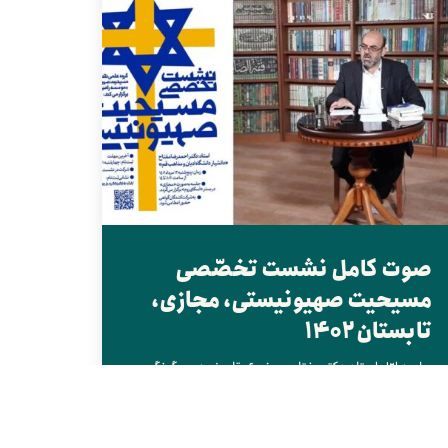
صوت کامل نشست تخصّصی
مسیحیت صهیونیستی، مجازی،
تابستان ۱۴۰۲
جلسه اوّل استاد دکتر مفتاح موضوع: تاریخچه و چگونگی
شکل‌گیری مسیحیت صهیونیستی در آمریکا
https://haghpajohi.ir/wp-
content/uploads/2023/08/کم-حجم-02.mp3
جلسه...