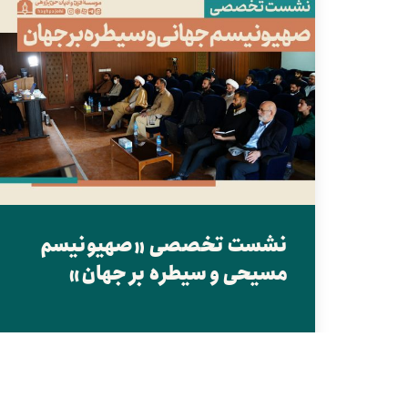
نشست تخصصی «صهیونیسم
مسیحی و سیطره بر جهان»