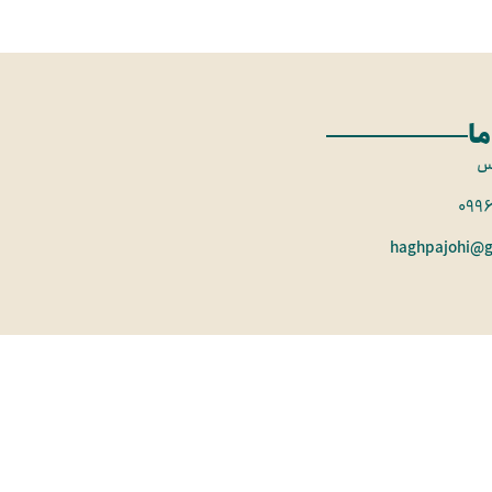
ما
س
099
haghpajohi@g