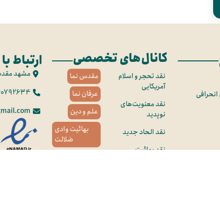
کانال‌های تخصصی
ارتباط با 
مشهد مقد
نقد تحجر و اسلام
مقدس نما
آمریکایی
60792634
عرفان نما
 انحرافی
نقد معنویت‌های
mail.com
علم و دین
نوپدید
بهائیت وادی
نقد الحاد جدید
ضلالت
نقد بهائیت
آب و سراب
نقد تصوف فرقه‌ای
هویت ملی
نقد زرتشت و
به‌بهانه مسیح
باستان‌گرایی
نقد مسیحیت